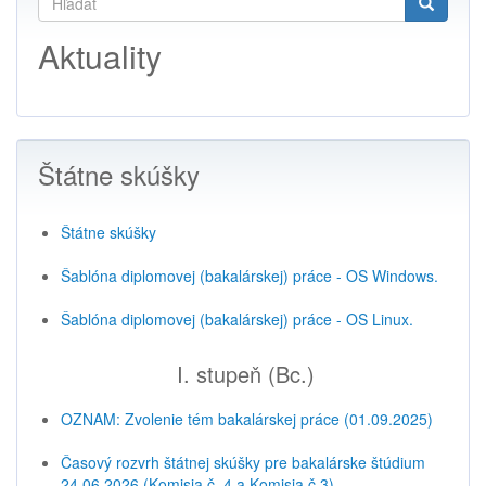
Vyhľadávať
Search
Aktuality
Štátne skúšky
Štátne skúšky
Šablóna diplomovej (bakalárskej) práce - OS Windows.
Šablóna diplomovej (bakalárskej) práce - OS Linux.
I. stupeň (Bc.)
OZNAM: Zvolenie tém bakalárskej práce (01.09.2025)
Časový rozvrh štátnej skúšky pre bakalárske štúdium
24.06.2026 (Komisia č. 4 a Komisia č.3)