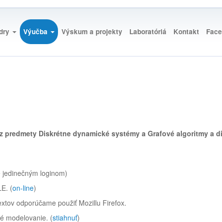
edry
Výučba
Výskum a projekty
Laboratóriá
Kontakt
Face
 predmety Diskrétne dynamické systémy a Grafové algoritmy a d
e jedinečným loginom)
E. (
on-line
)
extov odporúčame použiť Mozillu Firefox.
vé modelovanie. (
stiahnuť
)