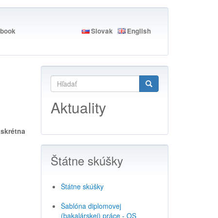
book
Slovak
English
Vyhľadávať
Hľadať
Search
Aktuality
iskrétna
Štátne skúšky
Štátne skúšky
Šablóna diplomovej
(bakalárskej) práce - OS