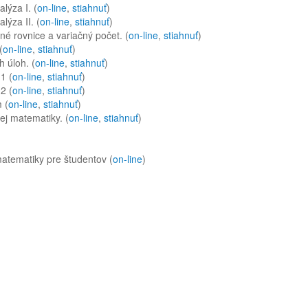
lýza I. (
on-line
,
stiahnuť
)
lýza II. (
on-line
,
stiahnuť
)
nčné rovnice a variačný počet. (
on-line
,
stiahnuť
)
(
on-line
,
stiahnuť
)
h úloh. (
on-line
,
stiahnuť
)
1 (
on-line
,
stiahnuť
)
2 (
on-line
,
stiahnuť
)
 (
on-line
,
stiahnuť
)
kej matematiky. (
on-line
,
stiahnuť
)
atematiky pre študentov (
on-line
)