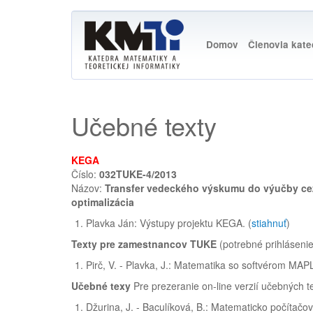
Main
Skočiť
na
navigation
Domov
Členovia kat
hlavný
obsah
Učebné texty
KEGA
Číslo:
032TUKE-4/2013
Názov:
Transfer vedeckého výskumu do výučby cez
optimalizácia
Plavka Ján: Výstupy projektu KEGA. (
stiahnuť
)
Texty pre zamestnancov TUKE
(potrebné prihláseni
Pirč, V. - Plavka, J.: Matematika so softvérom MAPL
Učebné texy
Pre prezeranie on-line verzií učebných t
Džurina, J. - Baculíková, B.: Matematicko počítačo