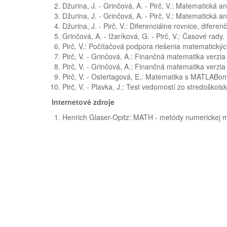
Džurina, J. - Grinčová, A. - Pirč, V.: Matematická ana
Džurina, J. - Grinčová, A. - Pirč, V.: Matematická ana
Džurina, J. - Pirč, V.: Diferenciálne rovnice, difere
Grinčová, A. - Ižaríková, G. - Pirč, V.: Časové rady. 
Pirč, V.: Počítačová podpora riešenia matematickýc
Pirč, V. - Grinčová, A.: Finančná matematika verzia 
Pirč, V. - Grinčová, A.: Finančná matematika verzia 
Pirč, V. - Ostertagová, E.: Matematika s MATLABom
Pirč, V. - Plavka, J.: Test vedomostí zo stredoškols
Internetové zdroje
Henrich Glaser-Opitz: MATH - metódy numerickej m