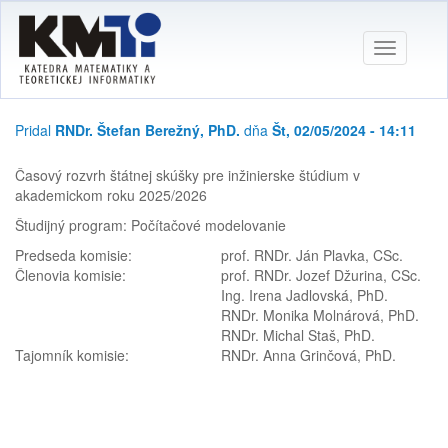
Skočiť
na
hlavný
Toggle
obsah
navigatio
Pridal
RNDr. Štefan Berežný, PhD.
dňa
Št, 02/05/2024 - 14:11
Časový rozvrh štátnej skúšky pre inžinierske štúdium v
akademickom roku 2025/2026
Študijný program: Počítačové modelovanie
Predseda komisie:
prof. RNDr. Ján Plavka, CSc.
Členovia komisie:
prof. RNDr. Jozef Džurina, CSc.
Ing. Irena Jadlovská, PhD.
RNDr. Monika Molnárová, PhD.
RNDr. Michal Staš, PhD.
Tajomník komisie:
RNDr. Anna Grinčová, PhD.