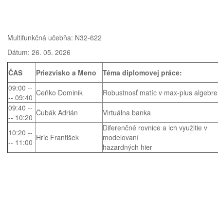
Multifunkčná učebňa: N32-622
Dátum: 26. 05. 2026
ČAS
Priezvisko a Meno
Téma diplomovej práce:
09:00 --
Ceňko Dominik
Robustnosť matíc v max-plus algebr
-- 09:40
09:40 --
Čubák Adrián
Virtuálna banka
-- 10:20
Diferenčné rovnice a ich využitie v
10:20 --
Hric František
modelovaní
-- 11:00
hazardných hier