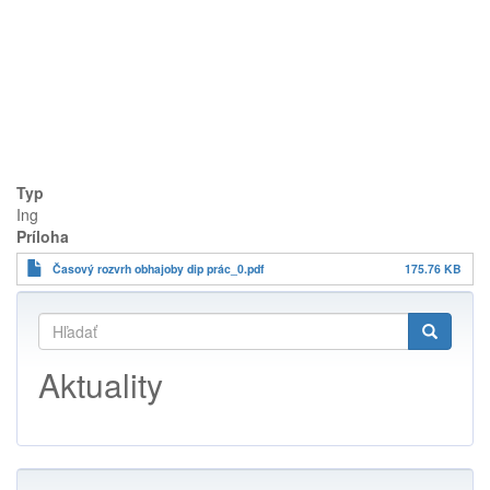
Typ
Ing
Príloha
Časový rozvrh obhajoby dip prác_0.pdf
175.76 KB
Vyhľadávať
Hľadať
Search
Aktuality